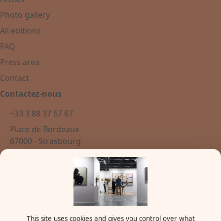
Photo gallery
All editions
FAQ
Press area
Contact
Contactez-nous
+33 3 88 37 67 67
Place de Bordeaux
67000 - Strasbourg
France
Newsletter
This site uses cookies and gives you control over what