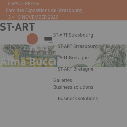
Skip to main content
Cookies management panel
ESPACE PRESSE
Parc des Expositions de Strasbourg
13 > 15 NOVEMBER 2026
ST-ART Strasbourg
ST-ART Strasbourg
21/08/2023
News List
Presentation
ST-ART Bretagne
Alma Bucciali
2026 Edition
ST-ART Bretagne
Photo gallery
Virtual tour
Presentation
Galleries
Practical information
Photo gallery
Business solutions
Partners
Exhibit
Business solutions
Practical information
Press Enter to open the link. Pr
Corporate circles
Leasing of artworks
Become a partner