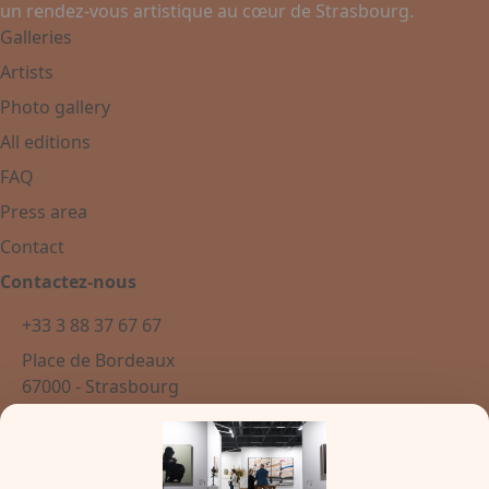
un rendez-vous artistique au cœur de Strasbourg.
Galleries
Artists
Photo gallery
All editions
FAQ
Press area
Contact
Contactez-nous
+33 3 88 37 67 67
Place de Bordeaux
67000 - Strasbourg
France
Newsletter