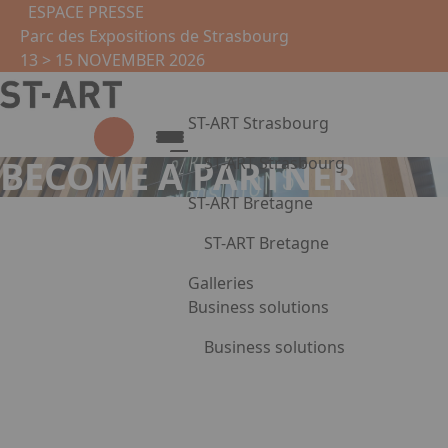
Skip to main content
Cookies management panel
ESPACE PRESSE
Parc des Expositions de Strasbourg
13 > 15 NOVEMBER 2026
ST-ART Strasbourg
ST-ART Strasbourg
BECOME A PARTNER
Presentation
ST-ART Bretagne
2026 Edition
ST-ART Bretagne
Photo gallery
Virtual tour
Presentation
Galleries
Practical information
Photo gallery
Business solutions
Partners
Exhibit
Business solutions
Practical information
Press Enter to open the link. Pr
Corporate circles
Leasing of artworks
Become a partner