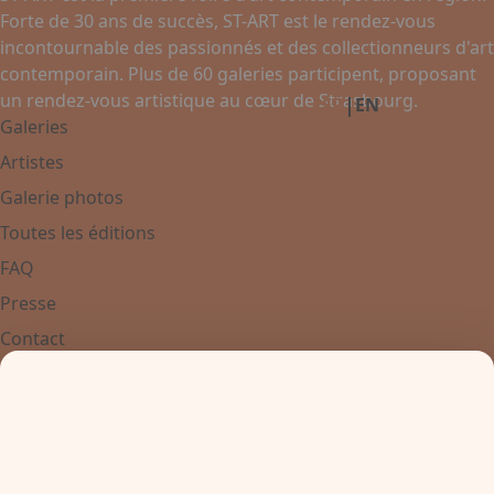
Forte de 30 ans de succès, ST-ART est le rendez-vous
Facebook
Instagram
Linkedin
incontournable des passionnés et des collectionneurs d'art
contemporain. Plus de 60 galeries participent, proposant
un rendez-vous artistique au cœur de Strasbourg.
|
FR
EN
Galeries
Artistes
Galerie photos
Toutes les éditions
FAQ
Presse
Contact
Contactez-nous
+33 3 88 37 67 67
Place de Bordeaux
67000 - Strasbourg