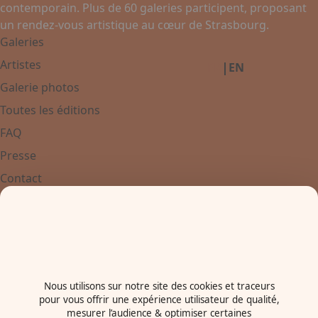
contemporain. Plus de 60 galeries participent, proposant
un rendez-vous artistique au cœur de Strasbourg.
Facebook
Instagram
Linkedin
Galeries
Artistes
|
FR
EN
Galerie photos
Toutes les éditions
FAQ
Presse
Contact
Contactez-nous
+33 3 88 37 67 67
Place de Bordeaux
67000 - Strasbourg
France
Nous utilisons sur notre site des cookies et traceurs
pour vous offrir une expérience utilisateur de qualité,
Newsletter
mesurer l’audience & optimiser certaines