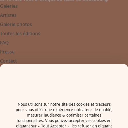
Galeries
Artistes
Galerie photos
Toutes les éditions
FAQ
Presse
Contact
Contactez-nous
+33 3 88 37 67 67
Place de Bordeaux
67000 - Strasbourg
France
Nous utilisons sur notre site des cookies et traceurs
pour vous offrir une expérience utilisateur de qualité,
Newsletter
mesurer l’audience & optimiser certaines
fonctionnalités. Vous pouvez accepter ces cookies en
cliquant sur « Tout Accepter », les refuser en cliquant