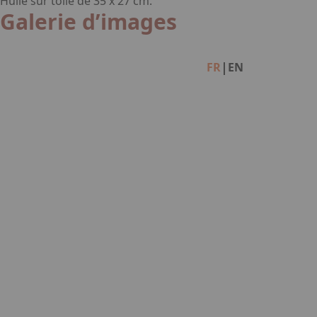
Huile sur toile de 35 x 27 cm.
Galerie d’images
Facebook
Instagram
Linkedin
|
FR
EN