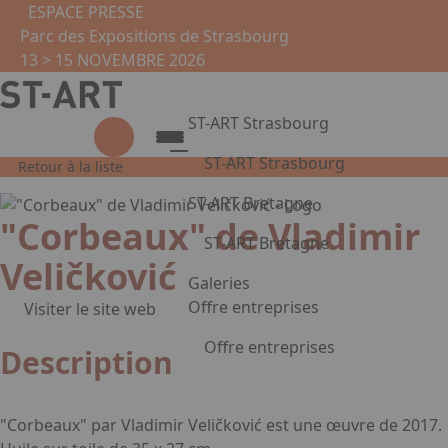
Aller au contenu principal
Panneau de gestion des cookies
ESPACE PRESSE
Parc des Expositions de Strasbourg
13 > 15 NOVEMBRE 2026
ST-ART Strasbourg
ST-ART Strasbourg
Retour à la liste
Présentation
ST-ART Bretagne
"Corbeaux" de Vladimir
Édition 2026
ST-ART Bretagne
Galerie photos
Veličković
Visite virtuelle
Présentation
Galeries
Informations pratiques
Galerie photos
Offre entreprises
Visiter le site web
Partenaires
Devenir exposant
Offre entreprises
Description
Informations pratiques
Appuyez sur Entrée pour ouvrir le 
Cercles entreprise
Leasing d'œuvre d'art
"Corbeaux" par Vladimir Veličković est une œuvre de 2017.
Devenez partenaire