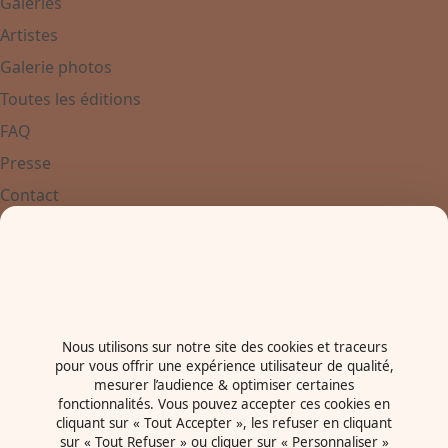
Galeries
Artistes
Galerie photos
Toutes les éditions
FAQ
Presse
Contact
Contactez-nous
+33 3 88 37 67 67
Place de Bordeaux
67000 - Strasbourg
France
Nous utilisons sur notre site des cookies et traceurs
pour vous offrir une expérience utilisateur de qualité,
Newsletter
mesurer l’audience & optimiser certaines
fonctionnalités. Vous pouvez accepter ces cookies en
cliquant sur « Tout Accepter », les refuser en cliquant
sur « Tout Refuser » ou cliquer sur « Personnaliser »